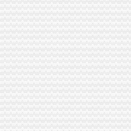
关与营业执照过户的问题！~！！！急急求专业人士支招_已解决-阿里
山东华冠重组大门疑被关闭营业执照事关成败_东方财富网
【重庆青木关香港公司注册|注册香港公司|香港公司注册查询】-重庆赶
【重庆青木关公司资质认证|企业资质认证|企业认证网】-重庆赶集网
【58同城】重庆沙坪坝青木关验资开户服务_验资开户公司_验资开户办
【58同城】青木关纳税申报流程_青木关国税申报
沙坪坝区青木关货运代理服务部
在青木关开个洗车店需不需要办个营业执照？_搜问问
分类广告——凤凰网房产北京
张关镇工商财税_张关镇工商年检_张关镇工商代办-58到家
重庆专项审批：重庆工商代办渝中,慷慨的派息政策成为企业的选择。
重庆关口代理记账有限公司联系方式_信用报告_工商信息-启信宝
中国邮政集团公司重庆市沙坪坝区青木关邮政支局_【信用信息_诉讼信
【重庆青木关企业法人变更|企业名称变更|企业地址变更】-重庆赶集网
【58同城】重庆沙坪坝青木关公司变更_公司名称/法人变更_工商变更
重庆知识产权服务公司_知识产权服务厂_生产厂家企业公司
重庆市公路运输总公司第九分公司青木关汽车厂_【电话地址_招聘信息
重庆贝嘉置业代理有限公司_【信用信息_诉讼信息_财务信息_注册信息
左岸风街_重庆创意公园_楼盘对比分析-重庆乐居
天津融资租赁公司营业执照代办-会计/审计-久久信息网
专业资质代办合同_中华文本库
浙江华诚建设工程招标代理有限公司关于浙江小百花越剧院（浙江小百