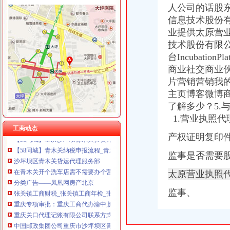
人公司的话股
信息技术股份
业提供太原营
技术股份有限公司
青木关代办营业执照
找代办营业执照和其他相关证件的公司-梅河口生活网（梅河口信息网）
台Incubatio
营业执照退了自家小店关了别忘把POS机还银行
商业社交商业
广州现货代理日本青木聚乙二醇级PEG价格-盖德化
片营销营销我的
关与营业执照过户的问题！~！！！急急求专业人士支招_已解决-阿里
主页博客微博
山东华冠重组大门疑被关闭营业执照事关成败_东方财富网
了解多少？5.
【重庆青木关香港公司注册|注册香港公司|香港公司注册查询】-重庆赶
1.营业执照
【重庆青木关公司资质认证|企业资质认证|企业认证网】-重庆赶集网
工商动态
【58同城】重庆沙坪坝青木关验资开户服务_验资开户公司_验资开户办
产权证明复印
【58同城】青木关纳税申报流程_青木关国税申报
沙坪坝区青木关货运代理服务部
监事是否需要
在青木关开个洗车店需不需要办个营业执照？_搜问问
太原营业执照
分类广告——凤凰网房产北京
张关镇工商财税_张关镇工商年检_张关镇工商代办-58到家
监事、
重庆专项审批：重庆工商代办渝中,慷慨的派息政策成为企业的选择。
重庆关口代理记账有限公司联系方式_信用报告_工商信息-启信宝
中国邮政集团公司重庆市沙坪坝区青木关邮政支局_【信用信息_诉讼信
【重庆青木关企业法人变更|企业名称变更|企业地址变更】-重庆赶集网