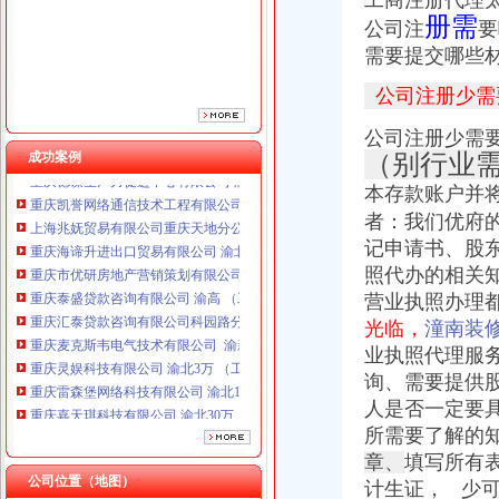
工商注册代理太原
册需
重庆泰盛贷款咨询有限公司 渝高 （工商注册）
公司注
要
重庆汇泰贷款咨询有限公司科园路分公司 渝高 （工商注册）
需要提交哪些
重庆麦克斯韦电气技术有限公司 渝新 （工商注册）
重庆灵娱科技有限公司 渝北3万 （工商注册）
公司注册少需
重庆雷森堡网络科技有限公司 渝北10万 （工商注册）
公司注册少需
重庆嘉天琪科技有限公司 渝北30万 （工商注册）
成功案例
（别行业
重庆德谋生产力促进中心有限公司 渝大10万 （工商注册）
重庆凯誉网络通信技术工程有限公司 渝中300万 （工商变更）
本存款账户并
上海兆妩贸易有限公司重庆天地分公司 渝中 （工商注册）
者：我们优府
重庆海谛升进出口贸易有限公司 渝北100万 （进出口权）
记申请书、股
重庆市优研房地产营销策划有限公司
照代办的相关
重庆泰盛贷款咨询有限公司 渝高 （工商注册）
营业执照办理
重庆汇泰贷款咨询有限公司科园路分公司 渝高 （工商注册）
重庆麦克斯韦电气技术有限公司 渝新 （工商注册）
光临，
潼南装
重庆灵娱科技有限公司 渝北3万 （工商注册）
业执照代理服
重庆雷森堡网络科技有限公司 渝北10万 （工商注册）
询、需要提供
重庆嘉天琪科技有限公司 渝北30万 （工商注册）
人是否一定要
重庆德谋生产力促进中心有限公司 渝大10万 （工商注册）
所需要了解的
重庆凯誉网络通信技术工程有限公司 渝中300万 （工商变更）
章、
填写所有
上海兆妩贸易有限公司重庆天地分公司 渝中 （工商注册）
公司位置（地图）
计生证， 少