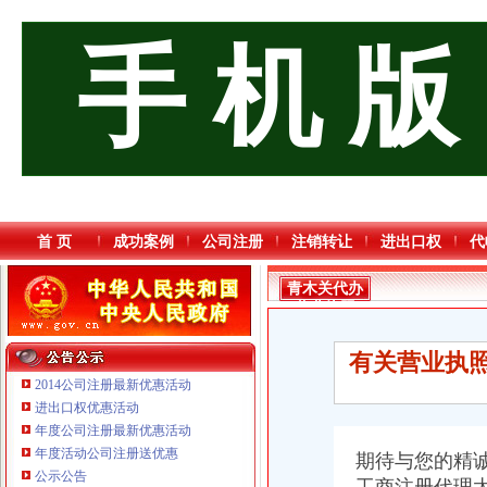
手 机 版
首 页
成功案例
公司注册
注销转让
进出口权
代
青木关代办
营业执照
有关营业执照
2014公司注册最新优惠活动
进出口权优惠活动
年度公司注册最新优惠活动
年度活动公司注册送优惠
期待与您的精
重庆海谛升进出口贸易有限公司 渝北100万 （进出口权）
公示公告
重庆市优研房地产营销策划有限公司