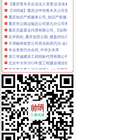
【58同城】重庆沙坪坝青木关公司变更_公司名称/法人变更_工商变更
重庆知识产权服务公司_知识产权服务厂_生产厂家企业公司
重庆市公路运输总公司第九分公司青木关汽车厂_【电话地址_招聘信息
重庆贝嘉置业代理有限公司_【信用信息_诉讼信息_财务信息_注册信息
左岸风街_重庆创意公园_楼盘对比分析-重庆乐居
天津融资租赁公司营业执照代办-会计/审计-久久信息网
专业资质代办合同_中华文本库
浙江华诚建设工程招标代理有限公司关于浙江小百花越剧院（浙江小百
北京中大学2013年度工程建设项目招标代理机构遴选公告-十环招
第五章当事人诉讼代理人.ppt-文档可在线阅读
澳凯龙：补充法律意见书1_澳凯龙（）_公告正文
石家庄合办建筑装饰公司_石家庄合办建筑装饰公司
【重庆其他金融业黄页】_第2页_顺企网
哈尔滨市百年大事记
电话号码重庆重庆市4企业名录_企业信息
【图】重庆沙坪坝青木关工业园公司注册代办执照_重庆工商注册_重
日本~关东12天~在樱花烂漫的时光,与青春谈一场不分手的恋爱~,日
北京东城进出口权备案办理材料_周边服务栏目_机电之家网
中介转让厂家_中介转让厂家/公司-阿里巴巴公司黄页
苏州氟电池材料股份有限公司_【电话地址_招聘信息_注册信息_信用
重庆代办消防验收的程序_重庆代过消防设计_新浪博客