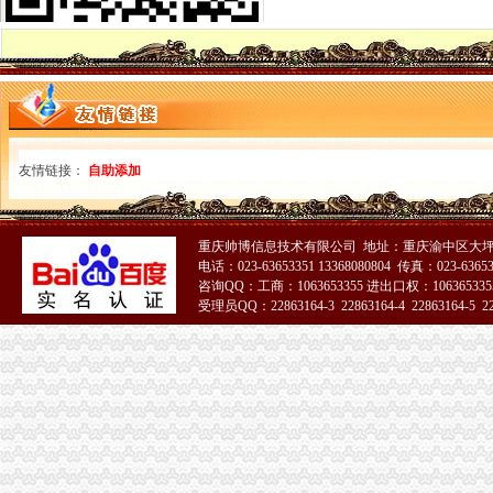
北京丰台劳务派遣许可证受理范围_周边服务栏目_机电之家网
澳大利亚旅游签证超完备攻略及案例汇总-澳大利亚旅游攻略-澳新通
【重庆青木关黄页大全|重庆青木关本地信息网】-重庆百姓网
【图】重庆渝州路公司注册/营业执照代理/注册公司创业找冯悦_重庆会
重庆税务代理公司_列表网
台湾输送带进口报关报检海关核价标准是根据什么_清关代理公司_进口
今日要（第197期）-恩区人民
友情链接：
自助添加
天津青年装饰公司_天津青年装饰公司
宝丰工商年检_列表网
佛塑科技：非公开发行股份购买资产暨关联交易报告书（修订稿）摘要
网上游戏厅代理电玩_中国科学院
重庆帅博信息技术有限公司 地址：重庆渝中区大坪
【图】来小龙坎立交旁找专业工商代办公司/代账会计为你服务_重庆会
电话：023-63653351 13368080804 传真：023-6365
咨询QQ：工商：1063653355 进出口权：1063653355
2018日本旅游攻略,日本自由行攻略,马蜂窝日本出游攻略游记-马蜂
受理员QQ：22863164-3 22863164-4 22863164-5 228
重庆沙坪坝青木关会计审计公司|重庆列表网
51La
佛塑科技：中山证券有限责任公司关于公司非公开发行股份购买资产暨
重庆青木关分类信息-重庆百姓网
佛塑科技：非公开发行股份购买资产暨关联交易报告书（修订稿）摘要
青木关代办营业执照
找代办营业执照和其他相关证件的公司-梅河口生活网（梅河口信息网）
营业执照退了自家小店关了别忘把POS机还银行
广州现货代理日本青木聚乙二醇级PEG价格-盖德化