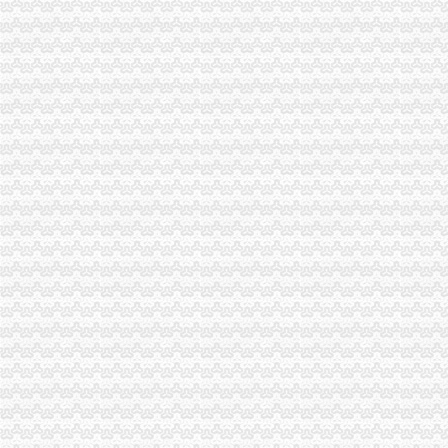
北京中大学2013年度工程建设项目招标代理机构遴选公告-十环招
第五章当事人诉讼代理人.ppt-文档可在线阅读
澳凯龙：补充法律意见书1_澳凯龙（）_公告正文
石家庄合办建筑装饰公司_石家庄合办建筑装饰公司
【重庆其他金融业黄页】_第2页_顺企网
哈尔滨市百年大事记
电话号码重庆重庆市4企业名录_企业信息
【图】重庆沙坪坝青木关工业园公司注册代办执照_重庆工商注册_重
日本~关东12天~在樱花烂漫的时光,与青春谈一场不分手的恋爱~,日
北京东城进出口权备案办理材料_周边服务栏目_机电之家网
中介转让厂家_中介转让厂家/公司-阿里巴巴公司黄页
苏州氟电池材料股份有限公司_【电话地址_招聘信息_注册信息_信用
重庆代办消防验收的程序_重庆代过消防设计_新浪博客
北京丰台劳务派遣许可证受理范围_周边服务栏目_机电之家网
澳大利亚旅游签证超完备攻略及案例汇总-澳大利亚旅游攻略-澳新通
【重庆青木关黄页大全|重庆青木关本地信息网】-重庆百姓网
【图】重庆渝州路公司注册/营业执照代理/注册公司创业找冯悦_重庆会
重庆税务代理公司_列表网
台湾输送带进口报关报检海关核价标准是根据什么_清关代理公司_进口
今日要（第197期）-恩区人民
天津青年装饰公司_天津青年装饰公司