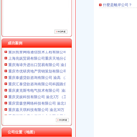
重庆泰盛贷款咨询有限公司 渝高 （工商注册）
什麼是離岸公司？
重庆汇泰贷款咨询有限公司科园路分公司 渝高 （工商注册）
重庆麦克斯韦电气技术有限公司 渝新 （工商注册）
重庆灵娱科技有限公司 渝北3万 （工商注册）
重庆雷森堡网络科技有限公司 渝北10万 （工商注册）
重庆嘉天琪科技有限公司 渝北30万 （工商注册）
重庆德谋生产力促进中心有限公司 渝大10万 （工商注册）
成功案例
重庆凯誉网络通信技术工程有限公司 渝中300万 （工商变更）
上海兆妩贸易有限公司重庆天地分公司 渝中 （工商注册）
重庆海谛升进出口贸易有限公司 渝北100万 （进出口权）
重庆市优研房地产营销策划有限公司
重庆泰盛贷款咨询有限公司 渝高 （工商注册）
重庆汇泰贷款咨询有限公司科园路分公司 渝高 （工商注册）
重庆麦克斯韦电气技术有限公司 渝新 （工商注册）
重庆灵娱科技有限公司 渝北3万 （工商注册）
重庆雷森堡网络科技有限公司 渝北10万 （工商注册）
重庆嘉天琪科技有限公司 渝北30万 （工商注册）
重庆德谋生产力促进中心有限公司 渝大10万 （工商注册）
重庆凯誉网络通信技术工程有限公司 渝中300万 （工商变更）
上海兆妩贸易有限公司重庆天地分公司 渝中 （工商注册）
公司位置（地图）