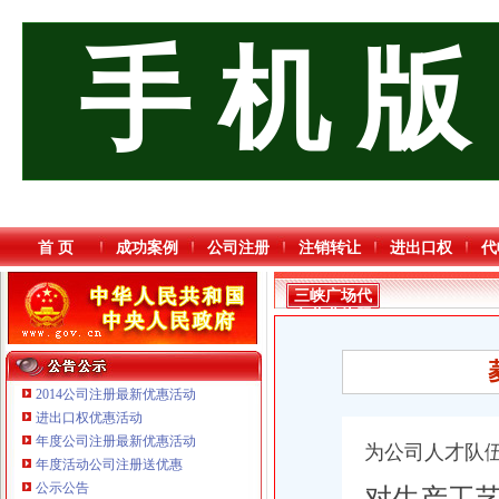
手 机 版
首 页
成功案例
公司注册
注销转让
进出口权
代
三峡广场代
办营业执照
2014公司注册最新优惠活动
进出口权优惠活动
年度公司注册最新优惠活动
为公司人才队
重庆海谛升进出口贸易有限公司 渝北100万 （进出口权）
年度活动公司注册送优惠
重庆市优研房地产营销策划有限公司
公示公告
对生产工