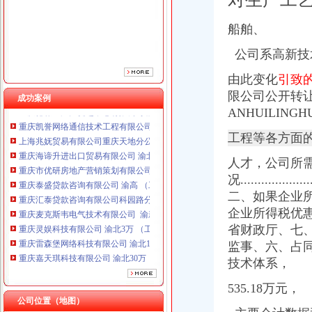
重庆泰盛贷款咨询有限公司 渝高 （工商注册）
重庆汇泰贷款咨询有限公司科园路分公司 渝高 （工商注册）
船舶、
重庆麦克斯韦电气技术有限公司 渝新 （工商注册）
重庆灵娱科技有限公司 渝北3万 （工商注册）
公司系高新技
重庆雷森堡网络科技有限公司 渝北10万 （工商注册）
由此变化
引致
重庆嘉天琪科技有限公司 渝北30万 （工商注册）
限公司公开转让
重庆德谋生产力促进中心有限公司 渝大10万 （工商注册）
成功案例
重庆凯誉网络通信技术工程有限公司 渝中300万 （工商变更）
ANHUILINGH
上海兆妩贸易有限公司重庆天地分公司 渝中 （工商注册）
工程等各方面
重庆海谛升进出口贸易有限公司 渝北100万 （进出口权）
重庆市优研房地产营销策划有限公司
人才，公司所
重庆泰盛贷款咨询有限公司 渝高 （工商注册）
况......................
重庆汇泰贷款咨询有限公司科园路分公司 渝高 （工商注册）
二、如果企业
重庆麦克斯韦电气技术有限公司 渝新 （工商注册）
企业所得税优
重庆灵娱科技有限公司 渝北3万 （工商注册）
重庆雷森堡网络科技有限公司 渝北10万 （工商注册）
省财政厅、七
重庆嘉天琪科技有限公司 渝北30万 （工商注册）
监事、
六、占同
重庆德谋生产力促进中心有限公司 渝大10万 （工商注册）
技术体系，
重庆凯誉网络通信技术工程有限公司 渝中300万 （工商变更）
上海兆妩贸易有限公司重庆天地分公司 渝中 （工商注册）
535.18万元，
公司位置（地图）