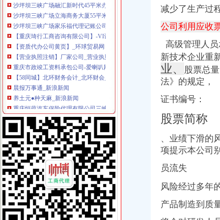
沙坪坝三峡广场立海商务大厦55平米办公室出租-沙坪坝写字楼信息|重
减少了生产过程
沙坪坝三峡广场家乐福代理记账公司代账会计财务审计重庆会计服务
【重庆琦行工商咨询有限公司】-VI设计-重庆赶集网
公司利用应收
【资质代办公司黄页】_环球贸易网
高级管理人员
【营业执照注销】厂家公司_营业执照注销价格咨询、批发、采购公司
重庆市政竣工资料承包公司-爱喇叭网
新技术企业重
【58同城】北环财务会计_北环财会_北环评估
业、
股票总量
晨报万事通_新浪新闻
法》的规定，
养土元●种天麻_新浪新闻
重庆恒蕴汽车保险代理有限公司三峡广场营业部_黄页简介_地址电话-
证书编号：
晨报万事通||押_凤凰资讯
股票简称
重庆恒蕴汽车保险代理有限公司三峡广场营业部
老板玩空手道办起沙区大超市--搜狐新闻中心
、业绩下滑的风
【咨询·培训公司黄页|咨询·培训企业名录】_环球贸易网
重庆含弘光大工商咨询有限公司_【信用信息_诉讼信息_财务信息_注册
项提示本公司
重庆含弘光大工商咨询有限公司_【信用信息_诉讼信息_财务信息_注册
员流失
【图】重庆沙坪坝三峡广场代办营业执照公司_重庆工商注册_重庆列表
【重庆中为投资有限公司】-公司注册-重庆赶集网
风险经过多年
重庆创意公园_融汇·温泉城_楼盘对比分析-重庆乐居
重庆含弘光大工商咨询有限公司_【信用信息_诉讼信息_财务信息_注册
产品制造到质
【图】重庆三峡广场公司注册代办营业执照公司有冯悦_重庆工商注册