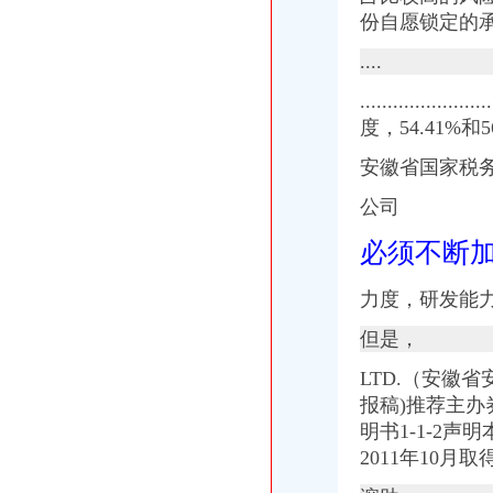
养土元●种天麻_新浪新闻
份自愿锁定的承诺.
重庆恒蕴汽车保险代理有限公司三峡广场营业部_黄页简介_地址电话-
晨报万事通||押_凤凰资讯
....
重庆恒蕴汽车保险代理有限公司三峡广场营业部
...........
老板玩空手道办起沙区大超市--搜狐新闻中心
【咨询·培训公司黄页|咨询·培训企业名录】_环球贸易网
度，54.41%
重庆含弘光大工商咨询有限公司_【信用信息_诉讼信息_财务信息_注册
安徽省国家税
重庆含弘光大工商咨询有限公司_【信用信息_诉讼信息_财务信息_注册
【图】重庆沙坪坝三峡广场代办营业执照公司_重庆工商注册_重庆列表
公司
【重庆中为投资有限公司】-公司注册-重庆赶集网
重庆创意公园_融汇·温泉城_楼盘对比分析-重庆乐居
必须不断
重庆含弘光大工商咨询有限公司_【信用信息_诉讼信息_财务信息_注册
【图】重庆三峡广场公司注册代办营业执照公司有冯悦_重庆工商注册
力度，研发能
代理细则_华翎钢管舞省级代理钢管舞市级代理钢管舞如何代理华翎
【重庆房地产_重庆房地产公司】-易维企业服务
但是，
小规模记账报税149具备代理记账许可证重庆记账报税今题网
LTD.（安徽
重大精英(组图)_网易新闻
【会计】_会计公司大全_会计价格_顺企网
报稿)推荐主
个人2017新招聘信息_电话_地址-58企业名录
明书1-1-2
晨报万事通——凤凰网房产北京
2011年10
重庆恒蕴汽车保险代理有限公司三峡广场营业部联系方式_信用报告_