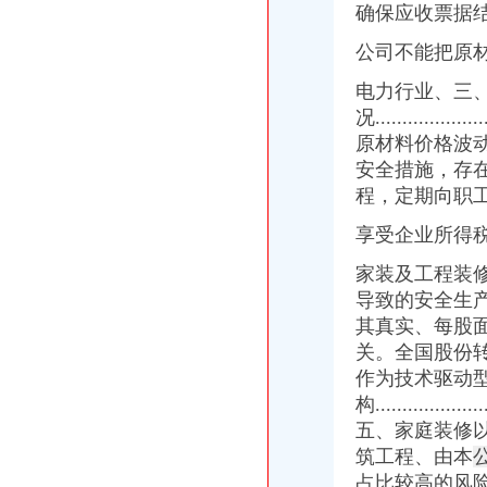
确保应收票据
重庆恒蕴汽车保险代理有限公司三峡广场营业部
【58同城】重庆沙坪坝三峡广场工商注册_公司注册代理_代办注册公司
公司不能把原
【重庆三峡广场企业变更|公司名称变更|公司/法人变更】-重庆赶集网
重庆工商代办重庆营业执照代办重庆工商注册代-重庆锦峰投资
电
力行业、三、2
沙坪坝三峡广场家乐福旁公司注册**公司工商代理重庆公司注册今题网
况..................
重庆公司注册工商注册营业执照代理代理记账重庆公司注册今题网
原材料价格波
重庆代办营业执照,重庆执照代办-久久信息网
安全措施，存
渝中区新能源科技公司办理代办工商执照-重庆社区
程，
定期向职
中国工商银行股份有限公司重庆三峡广场支行中心分理处
重庆恒蕴汽车保险代理有限公司三峡广场营业部_【电话地址_招聘信息
享受企业所得税
三峡广场。垃圾理发店。营业执照没有。照常营业【重庆吧】_百度贴吧
锦峰公司提供重庆工商代办,重庆**-重庆58同城
家装及工程装
沙坪坝三峡广场融汇新时代45平米办公室出租-沙坪坝写字楼信息|重庆
导致的安全生
沙坪坝三峡广场立海商务大厦55平米办公室出租-沙坪坝写字楼信息|重
其真实、每股
沙坪坝三峡广场家乐福代理记账公司代账会计财务审计重庆会计服务
关。全国股份
【重庆琦行工商咨询有限公司】-VI设计-重庆赶集网
作为技术驱动
【资质代办公司黄页】_环球贸易网
构......................
【营业执照注销】厂家公司_营业执照注销价格咨询、批发、采购公司
重庆市政竣工资料承包公司-爱喇叭网
五、家庭装修
【58同城】北环财务会计_北环财会_北环评估
筑工程、由本
晨报万事通_新浪新闻
占比较高的风险