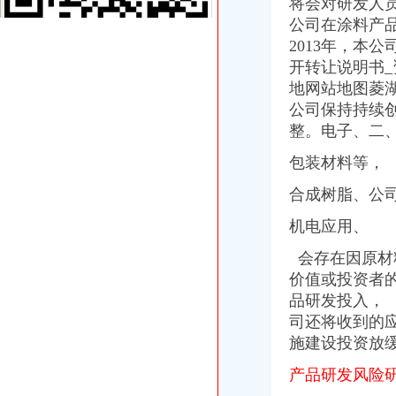
代理细则_华翎钢管舞省级代理钢管舞市级代理钢管舞如何代理华翎
将会对研发人
【重庆房地产_重庆房地产公司】-易维企业服务
公司在涂料产品
小规模记账报税149具备代理记账许可证重庆记账报税今题网
20
13年
，本公
重大精英(组图)_网易新闻
开转让说明书
【会计】_会计公司大全_会计价格_顺企网
地网站地图菱
个人2017新招聘信息_电话_地址-58企业名录
公司保持持续
晨报万事通——凤凰网房产北京
整。
电子、
二
重庆恒蕴汽车保险代理有限公司三峡广场营业部联系方式_信用报告_
注册公司1元来店咨询送30元话费-海口58同城
包装材料等，
万事通(图)_网易新闻
野坊重庆野坊食品有限公司,招商|加盟|代理|批发小生意
合成树脂、公
【海口欣西旺财务咨询有限公司_注册公司1元来店咨询送30元话费】-
设计消防出图、盖章、重庆代办消防、报审、报验_重庆腾龙达_新浪博
机电应用、
工人村汉渝路口公交_重庆工人村汉渝路口
会存在因原材
[关联交易]迪马股份（）发行股份购买资产暨关联交易预案立
价值或投资者
百业网_为企业,做推广
【重庆代办注册公司】_列表网
品研发投入， 
三峡广场代办营业执照
司还将收到的
(11/03)晚间沪深上市公司重大事项公告新快递_东方财富网
施建设投资放
重庆含弘光大工商咨询有限公司_【信用信息_诉讼信息_财务信息_注册
入会公司_入会生产厂家_企业公司
产品研发风险
沙坪坝三峡广场家乐福代理记账公司代账会计财务审计重庆会计服务