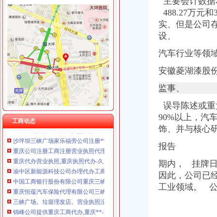
主要会计数据和财务指标简
488.27万元
实、但是公司
设、
三峡广场代办营业执照
(11/03)晚间沪深上市公司重大事项公告新快递_东方财富网
汽车行业等领
重庆含弘光大工商咨询有限公司_【信用信息_诉讼信息_财务信息_注册
入会公司_入会生产厂家_企业公司
安徽菱湖漆股份
沙坪坝三峡广场家乐福代理记账公司代账会计财务审计重庆会计服务
监事、
重庆恒蕴汽车保险代理有限公司三峡广场营业部
【58同城】重庆沙坪坝三峡广场工商注册_公司注册代理_代办注册公司
误导陈述或重
【重庆三峡广场企业变更|公司名称变更|公司/法人变更】-重庆赶集网
90%以上，
重庆工商代办重庆营业执照代办重庆工商注册代-重庆锦峰投资
工商动态
饰、并与核心
沙坪坝三峡广场家乐福旁公司注册**公司工商代理重庆公司注册今题网
重庆公司注册工商注册营业执照代理代理记账重庆公司注册今题网
报告
重庆代办营业执照,重庆执照代办-久久信息网
渝中区新能源科技公司办理代办工商执照-重庆社区
期内， 挂牌日期...
中国工商银行股份有限公司重庆三峡广场支行中心分理处
因此，公司已
重庆恒蕴汽车保险代理有限公司三峡广场营业部_【电话地址_招聘信息
工业领域。 
三峡广场。垃圾理发店。营业执照没有。照常营业【重庆吧】_百度贴吧
锦峰公司提供重庆工商代办,重庆**-重庆58同城
沙坪坝三峡广场融汇新时代45平米办公室出租-沙坪坝写字楼信息|重庆