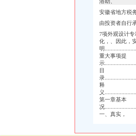
注册公司1元来店咨询送30元话费-海口58同城
溶助、
万事通(图)_网易新闻
安徽省地方税务
野坊重庆野坊食品有限公司,招商|加盟|代理|批发小生意
【海口欣西旺财务咨询有限公司_注册公司1元来店咨询送30元话费】-
由投资者自行
设计消防出图、盖章、重庆代办消防、报审、报验_重庆腾龙达_新浪博
工人村汉渝路口公交_重庆工人村汉渝路口
7项外观设计
[关联交易]迪马股份（）发行股份购买资产暨关联交易预案立
化，、因此，安
百业网_为企业,做推广
明......................
【重庆代办注册公司】_列表网
重大事项提
示......................
目
录......................
释
义......................
第一章基本
况......................
一、真实，