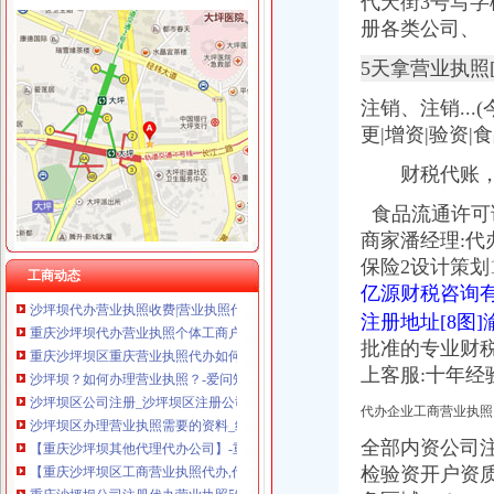
代天街3号写字
册各类公司、
5天拿营业执照
沙坪坝区代办营业执照
重庆渝中区代办公司营业执照_代理公司注册_个体户工商登记_税务登
注销、
注销..
重庆会计审计|重庆沙坪坝报税会计|重庆代理记账|重庆会计实操培训|审
更|增资|验资|
顺义区代办营业执照
代理工商注册登记_代办分公司_个体户_进出口权申请_营业执照办理
财税代账
重庆分公司注销_重庆分公司撤销_代办分公司营业执照注销_代理注销
沙坪坝区代办工商执照_第1页_重庆论坛_人文_西祠胡同
食品流通许可证
【沙坪坝区工商营业执照代办】-沙坪坝沙坪坝易登网
商家潘经理:代
重庆公司注册沙坪坝代办营业执照资质代理重庆公司注册今题网
保险2设计策划
沙坪坝代办营业执照收费|营业执照代办-重庆益记财务_【会计服务】
工商动态
亿源财税咨询有
重庆沙坪坝代办营业执照个体工商户办照程序_【公司注册服务】
注册地址[8图
重庆沙坪坝区重庆营业执照代办如何办理营业执照_志趣网
沙坪坝？如何办理营业执照？-爱问知识人
批准的专业财税
沙坪坝区公司注册_沙坪坝区注册公司_沙坪坝区代办注册公司_沙坪坝
上客服:十年经验
沙坪坝区办理营业执照需要的资料_经济论坛_论坛_天涯社区
代办企业工商营业执照
【重庆沙坪坝其他代理代办公司】-重庆赶集网
【重庆沙坪坝区工商营业执照代办,代理记账公司】价格_电话_地址
全部内资公司
重庆沙坪坝公司注册代办营业执照500元搞定可提供地址_第1页_重庆
检验资开户资
重庆代办公司_代办公司注册__营业执照_代理工商登记_分公司_个体