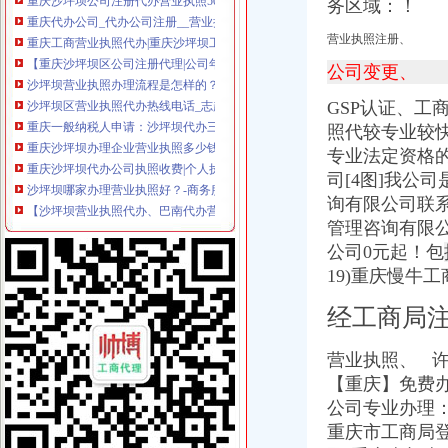
务区域：！
重庆工商营业执照代办|重庆沙坪坝工商营业执照代办|重庆九龙坡工商
【重庆沙坪坝区公司注册代理|公司年检代办|代办注册公司价格】-重庆
营业执照注册、
沙坪坝营业执照办理流程是怎样的？-爱问知识人
公司变更、
沙坪坝区营业执照代办热线电话_志趣网
重庆一般纳税人申请：沙坪坝代办三峡广场营业执照所需要的资料-重
GSP认证、工
重庆沙坪坝办理企业营业执照多少钱-商务服务-水母网
照代较专业较快
重庆沙坪坝代办公司执照收费|个人执照代办-益记财务公司_【会计服务
专业法定资格的工
沙坪坝哪家办理营业执照好？-商务服务-中国金属新闻网
司[4图]我公司
【沙坪坝营业执照代办、巴南代办营业执照【渝盾】】厂家,价格,图
重庆市沙坪坝区营业执照代办联系电话_【公司注册服务
询有限公司联系商
【沙区工商代办执照】-沙坪坝沙坪坝易登网
管理咨询有限公
重庆沙坪坝办理企业营业执照多少钱-咨询培训-久久信息网
公司0元起！包
重庆一般纳税人申请：沙坪坝工商代办公司沙坪坝高铁站旁边的代理营
19)重庆慢牛
沙坪坝区行政中心工商局办理营业执照_重庆市公开信箱
沙坪坝：设工商便民服务网络可接投诉可代办执照_重庆频道_凤凰网
经工商局
【58同城】营业执照代办营业执照代办
重庆工商代办_重庆代办工商注册_代办营业执照公司排名【推荐】_重-
营业执照、 许
重庆沙坪坝企业营业执照代办代办理营业执照-益记财务公司_【会计服
【重庆】免费办
在沙坪坝找个靠得住的工商**营业执照公司重庆公司注册今题网
公司专业办理：
重庆市工商咨询代办重庆工商代办咨询重庆工商执照-重庆58同城
重庆市工商局登记
重庆一般纳税人申请：代办执照100元起,代账报税150元起-重庆爱问