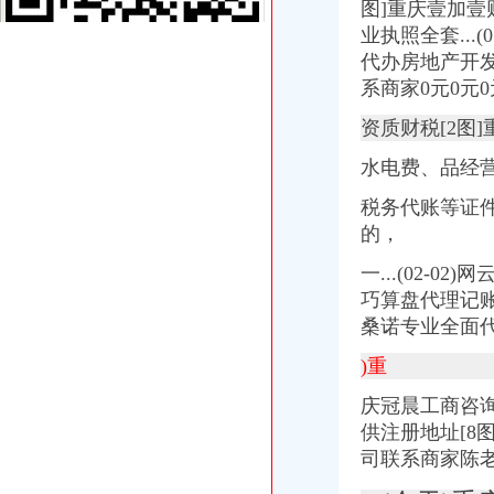
沙坪坝：设工商便民服务网络可接投诉可代办执照-今日重庆-华龙网
图]重庆壹加
沙坪坝工商**小龙坎附近代理营业执照代账公司重庆公司注册今题网
业执照全套...
重庆代办工商营业执照多少钱?代办公司注册费用_go15_新浪博客
代办房地产开发
沙坪坝区投资公司工商代理—沙坪坝区—小龙坎—快点8分类信息网
系商家0元0元
沙坪坝有没有办营业执照的公司呢-商务服务-中国金属新闻网
【沙坪坝附近代理记账会计沙坪坝附近营业执照代办】-沙坪坝沙坪坝
资质财税[2图
重庆江北区工商代办重庆沙坪坝区工商代办【渝盾】供应信息-批发
水电费、品经
重庆沙坪坝区重庆工商代办公司注册资本登记制度_志趣网
沙坪坝：设工商便民服务网络可接投诉可代办执照-新闻频道-华龙网
税务代账等证件
重庆沙坪坝办理营业执照所需要的资料是什么？-爱问知识人
的，
建材市场设便民服务点可投诉可代办执照|沙坪坝|沙坪坝区_凤凰资讯
沙坪坝工商代办哪家好、注册公司如何起名,渝盾告诉你_重庆渝盾咨
一...(02-
沙坪坝：设工商便民服务网络可接投诉可代办执照-搜狐滚动
巧算盘代理记
在重庆市沙坪坝区办理工商营业执照需要办理房屋租赁登记证吗？_百
桑诺专业全面代账
沙坪坝区亿源财税网站建设营业执照代办哪家比较好？-重庆商业街-重
沙坪坝区曾家镇在什么地方办理营业执照？没有找到工商所_搜问问
)重
沙坪坝区代办营业执照
重庆渝中区代办公司营业执照_代理公司注册_个体户工商登记_税务登
庆冠晨工商咨询
重庆会计审计|重庆沙坪坝报税会计|重庆代理记账|重庆会计实操培训|审
供注册地址[8
顺义区代办营业执照
司联系商家陈老
代理工商注册登记_代办分公司_个体户_进出口权申请_营业执照办理
重庆分公司注销_重庆分公司撤销_代办分公司营业执照注销_代理注销