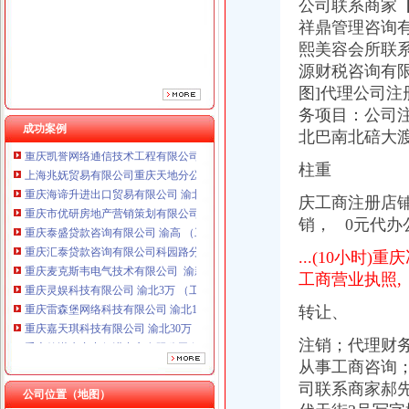
公司联系商家【
重庆汇泰贷款咨询有限公司科园路分公司 渝高 （工商注册）
祥鼎管理咨询有
重庆麦克斯韦电气技术有限公司 渝新 （工商注册）
熙美容会所联系
重庆灵娱科技有限公司 渝北3万 （工商注册）
源财税咨询有限
重庆雷森堡网络科技有限公司 渝北10万 （工商注册）
重庆嘉天琪科技有限公司 渝北30万 （工商注册）
图]代理公司注
重庆德谋生产力促进中心有限公司 渝大10万 （工商注册）
务项目：公司
重庆凯誉网络通信技术工程有限公司 渝中300万 （工商变更）
成功案例
北巴南北碚大
上海兆妩贸易有限公司重庆天地分公司 渝中 （工商注册）
重庆海谛升进出口贸易有限公司 渝北100万 （进出口权）
柱重
重庆市优研房地产营销策划有限公司
庆工商注册店
重庆泰盛贷款咨询有限公司 渝高 （工商注册）
销， 0元代办
重庆汇泰贷款咨询有限公司科园路分公司 渝高 （工商注册）
重庆麦克斯韦电气技术有限公司 渝新 （工商注册）
...(10小
重庆灵娱科技有限公司 渝北3万 （工商注册）
工商营业执照,
重庆雷森堡网络科技有限公司 渝北10万 （工商注册）
重庆嘉天琪科技有限公司 渝北30万 （工商注册）
转让、
重庆德谋生产力促进中心有限公司 渝大10万 （工商注册）
重庆凯誉网络通信技术工程有限公司 渝中300万 （工商变更）
注销；代理财务
上海兆妩贸易有限公司重庆天地分公司 渝中 （工商注册）
从事工商咨询；
司联系商家郝先
公司位置（地图）