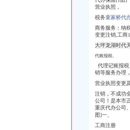
代办保险[1图
【沙坪坝营业执照代办、巴南代办营业执照【渝盾】】厂家,价格,图
营业执照，
重庆市沙坪坝区营业执照代办联系电话_【公司注册服务
【沙区工商代办执照】-沙坪坝沙坪坝易登网
税务
童家桥代
重庆沙坪坝办理企业营业执照多少钱-咨询培训-久久信息网
商务服务：纳税
重庆一般纳税人申请：沙坪坝工商代办公司沙坪坝高铁站旁边的代理营
沙坪坝区行政中心工商局办理营业执照_重庆市公开信箱
变更注销,工商
沙坪坝：设工商便民服务网络可接投诉可代办执照_重庆频道_凤凰网
大坪龙湖时代天
【58同城】营业执照代办营业执照代办
重庆工商代办_重庆代办工商注册_代办营业执照公司排名【推荐】_重-
代账报税、
重庆沙坪坝企业营业执照代办代办理营业执照-益记财务公司_【会计服
在沙坪坝找个靠得住的工商**营业执照公司重庆公司注册今题网
代理记账报税
重庆市工商咨询代办重庆工商代办咨询重庆工商执照-重庆58同城
销等服务办理
重庆一般纳税人申请：代办执照100元起,代账报税150元起-重庆爱问
沙坪坝：设工商便民服务网络可接投诉可代办执照-今日重庆-华龙网
营业执照变更
沙坪坝工商**小龙坎附近代理营业执照代账公司重庆公司注册今题网
注销，不成功
重庆代办工商营业执照多少钱?代办公司注册费用_go15_新浪博客
公司！是本市正规
沙坪坝区投资公司工商代理—沙坪坝区—小龙坎—快点8分类信息网
沙坪坝有没有办营业执照的公司呢-商务服务-中国金属新闻网
重庆代办公司、
【沙坪坝附近代理记账会计沙坪坝附近营业执照代办】-沙坪坝沙坪坝
图]一、
重庆江北区工商代办重庆沙坪坝区工商代办【渝盾】供应信息-批发
工商注册
重庆沙坪坝区重庆工商代办公司注册资本登记制度_志趣网