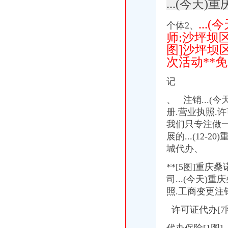
...(今
沙坪坝区代办工商执照_第1页_重庆论坛_人文_西祠胡同
【沙坪坝区工商营业执照代办】-沙坪坝沙坪坝易登网
..
个体2、
重庆公司注册沙坪坝代办营业执照资质代理重庆公司注册今题网
师:沙坪坝
沙坪坝代办营业执照收费|营业执照代办-重庆益记财务_【会计服务】
图]沙坪坝
重庆沙坪坝代办营业执照个体工商户办照程序_【公司注册服务】
次活动**
重庆沙坪坝区重庆营业执照代办如何办理营业执照_志趣网
沙坪坝？如何办理营业执照？-爱问知识人
记
沙坪坝区公司注册_沙坪坝区注册公司_沙坪坝区代办注册公司_沙坪坝
沙坪坝区办理营业执照需要的资料_经济论坛_论坛_天涯社区
、 注销...
【重庆沙坪坝其他代理代办公司】-重庆赶集网
册.营业执照.
【重庆沙坪坝区工商营业执照代办,代理记账公司】价格_电话_地址
我们只专注做
重庆沙坪坝公司注册代办营业执照500元搞定可提供地址_第1页_重庆
展的...(12
重庆代办公司_代办公司注册__营业执照_代理工商登记_分公司_个体
城代办、
重庆工商营业执照代办|重庆沙坪坝工商营业执照代办|重庆九龙坡工商
【重庆沙坪坝区公司注册代理|公司年检代办|代办注册公司价格】-重庆
**[5图]重
沙坪坝营业执照办理流程是怎样的？-爱问知识人
司...(今天
沙坪坝区营业执照代办热线电话_志趣网
照.工商变更注
重庆一般纳税人申请：沙坪坝代办三峡广场营业执照所需要的资料-重
重庆沙坪坝办理企业营业执照多少钱-商务服务-水母网
许可证代办[7
重庆沙坪坝代办公司执照收费|个人执照代办-益记财务公司_【会计服务
沙坪坝哪家办理营业执照好？-商务服务-中国金属新闻网