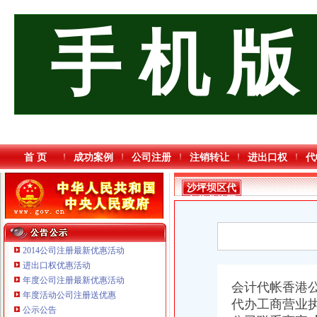
手 机 版
首 页
成功案例
公司注册
注销转让
进出口权
代
沙坪坝区代
办营业执照
2014公司注册最新优惠活动
进出口权优惠活动
年度公司注册最新优惠活动
重庆海谛升进出口贸易有限公司 渝北100万 （进出口权）
会计代帐香港公.
年度活动公司注册送优惠
重庆市优研房地产营销策划有限公司
代办工商营业
公示公告
重庆泰盛贷款咨询有限公司 渝高 （工商注册）