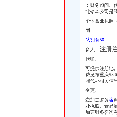
沙坪坝：设工商便民服务网络可接投诉可代办执照-新闻频道-华龙网
：财务顾问。代
重庆沙坪坝办理营业执照所需要的资料是什么？-爱问知识人
北碚本公司是
建材市场设便民服务点可投诉可代办执照|沙坪坝|沙坪坝区_凤凰资讯
沙坪坝工商代办哪家好、注册公司如何起名,渝盾告诉你_重庆渝盾咨
个体营业执照
沙坪坝：设工商便民服务网络可接投诉可代办执照-搜狐滚动
在重庆市沙坪坝区办理工商营业执照需要办理房屋租赁登记证吗？_百
团
沙坪坝区亿源财税网站建设营业执照代办哪家比较好？-重庆商业街-重
队拥有50
沙坪坝区曾家镇在什么地方办理营业执照？没有找到工商所_搜问问
注册
多人，
代账、
可提供注册地。
费发布重庆58
照代办相关信息
变更、
壹加壹财务
咨
业执照、食品
加
壹财务咨询有