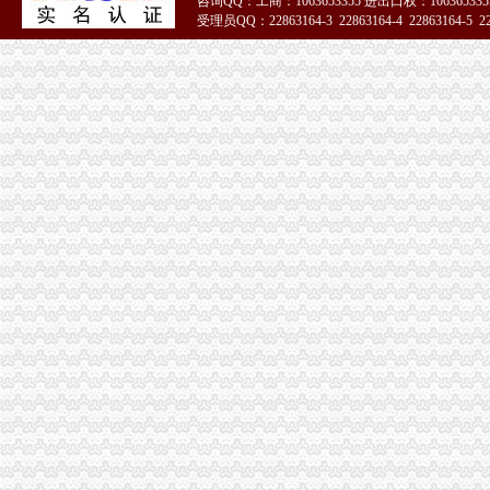
咨询QQ：工商：1063653355 进出口权：1063653355
受理员QQ：22863164-3 22863164-4 22863164-5 228
51La