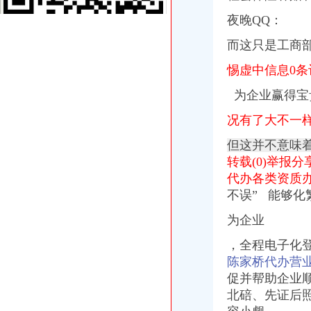
重庆市工商行政管理局沙坪坝区分局电子公文沙坪坝工商〔2017〕37
重庆工商注册-重庆,企业服务
夜晚QQ：
百业网_为企业,做推广
而这只是工商
公司变更代理代办_代理记账公司_公司注册流程_工商注册_财税服务-
【图】沙坪坝名人广场附近工商营业执照代办注册公司流程_重庆工商
惕虚中信息0条
验资增资\存款证明\工程亮资摆帐\新三板开户-重庆沙坪坝三峡广场代理
重庆工商代办-注册微企赶上好时机_重庆慢牛工商咨询_新浪博客
为企业赢得宝
代办过户厂家_代办过户厂家/公司-阿里巴巴公司黄页
重庆主城15个公租房即将摇号申请,全攻略拿走不谢！_搜狐财经_
况有了大不一
重庆立祥财务信息咨询有限公司_【信用信息_诉讼信息_财务信息_注册
但这并不意味
重庆学鼎企业管理有限公司_【信用信息_诉讼信息_财务信息_注册信息
转载(0)举报
百业网_为企业,做推广
重庆代办营业执照的相关文件及流程_重庆慢牛工商咨询_新浪博客
代办各类资质
南岸区代办营业执照的流程-重庆商业街-重庆购物狂
不误” 能够化
【图】重庆代办沙坪坝公司营业执照_重庆工商注册_重庆列表网
为企业
大连进口澳大利亚牛奶相关代理进口流程-爱喇叭网
申请注册一个人力资源公司需要哪些流程和费用。我们公司主要从事代
，全程电子化
沙坪坝区代办营业执照流程
陈家桥代办营
济南营业执照代办流程-企叶红
促并帮助企业
重庆渝北成立一个公司,办理工商营业执照需要什么手续
麦汇食尚冒菜招商_麦汇食尚冒菜加盟_麦汇食尚冒菜代理_麦汇食尚冒
北碚、先
证
后
注册公司流程及费用-营业执照代办-中华机械网