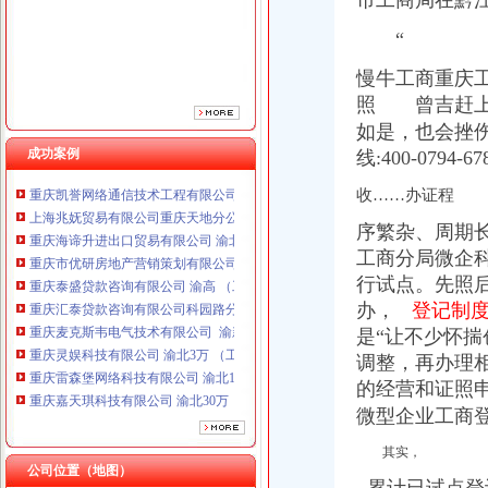
市工商局在黔
重庆泰盛贷款咨询有限公司 渝高 （工商注册）
重庆汇泰贷款咨询有限公司科园路分公司 渝高 （工商注册）
“
重庆麦克斯韦电气技术有限公司 渝新 （工商注册）
慢牛工商重庆
重庆灵娱科技有限公司 渝北3万 （工商注册）
照 曾吉赶
重庆雷森堡网络科技有限公司 渝北10万 （工商注册）
重庆嘉天琪科技有限公司 渝北30万 （工商注册）
如是，也会挫
重庆德谋生产力促进中心有限公司 渝大10万 （工商注册）
成功案例
线:400-0794-
重庆凯誉网络通信技术工程有限公司 渝中300万 （工商变更）
收……办证程
上海兆妩贸易有限公司重庆天地分公司 渝中 （工商注册）
重庆海谛升进出口贸易有限公司 渝北100万 （进出口权）
序繁杂、周期
重庆市优研房地产营销策划有限公司
工商分局微企
重庆泰盛贷款咨询有限公司 渝高 （工商注册）
行试点。先照后
重庆汇泰贷款咨询有限公司科园路分公司 渝高 （工商注册）
办，
登记制度
重庆麦克斯韦电气技术有限公司 渝新 （工商注册）
重庆灵娱科技有限公司 渝北3万 （工商注册）
是“让不少怀
重庆雷森堡网络科技有限公司 渝北10万 （工商注册）
调整，再办理
重庆嘉天琪科技有限公司 渝北30万 （工商注册）
的经营和证照申
重庆德谋生产力促进中心有限公司 渝大10万 （工商注册）
微型企业工商
重庆凯誉网络通信技术工程有限公司 渝中300万 （工商变更）
上海兆妩贸易有限公司重庆天地分公司 渝中 （工商注册）
其实，
公司位置（地图）