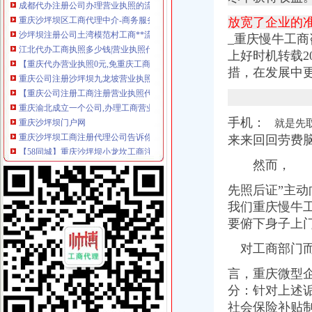
重庆沙坪坝区工商代理中介-商务服务-久久信息网
放宽了企业的
沙坪坝注册公司土湾模范村工商**流程资质代理重庆公司注册今题网
江北代办工商执照多少钱|营业执照代办-重庆益记财务_【会计服务】
_重庆慢牛工商
【重庆代办营业执照0元,免重庆工商代理注册公司所有费用】渝北
上好时机转载2015
重庆公司注册沙坪坝九龙坡营业执照**代账会计重庆工商注册今题网
措，在发展中
【重庆公司注册工商注册营业执照代办重庆工商代办】-沙坪坝沙坪
重庆渝北成立一个公司,办理工商营业执照需要什么手续
重庆沙坪坝门户网
手机：
就是先
重庆沙坪坝工商注册代理公司告诉你注册公司好还是个体户好-商务服务
【58同城】重庆沙坪坝小龙坎工商注册_公司注册代理_代办注册公司价
来来回回劳费
成立一家商贸有限公司,需要哪些手续？注册地址可以是家庭住址_上
然而，
怎么注册公司、沙坪坝注册公司、启辰公司注册（查看）
重庆工商注册_重庆代理工商注册_重庆代办营业执照-qd8.com.cn
先照后
证”主动
沙坪坝有代办营业执照的吗？_百度知道
我们重庆慢牛
关于南岸区工商分局要求工商代办机构写承诺书的合理_重庆市
要俯下身子上
重庆代办新加坡签证_重庆新加坡签证代办流程386_重庆签证中介
百业网_为企业,做推广
对工商部门
百业网_为企业,做推广
重庆大学城办理南非签证,沙坪坝南非签证代办地点_欣欣旅游网
言，重庆微型企
明年,沙坪坝区东、西城都有行政服务中心沙区组合拳改善政务环
分：针对上述诟
重庆沙坪坝门户网
社会保险补贴