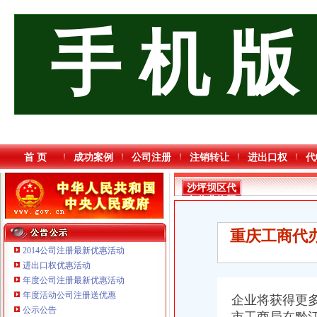
手 机 版
首 页
成功案例
公司注册
注销转让
进出口权
代
沙坪坝区代
办营业执照
流程
重庆工商代
2014公司注册最新优惠活动
进出口权优惠活动
年度公司注册最新优惠活动
年度活动公司注册送优惠
重庆海谛升进出口贸易有限公司 渝北100万 （进出口权）
企业将获得更
公示公告
重庆市优研房地产营销策划有限公司