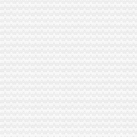
重庆沙坪坝工商注册代理公司告诉你注册公司好还是个体户好-商务服务
【58同城】重庆沙坪坝小龙坎工商注册_公司注册代理_代办注册公司价
成立一家商贸有限公司,需要哪些手续？注册地址可以是家庭住址_上
怎么注册公司、沙坪坝注册公司、启辰公司注册（查看）
重庆工商注册_重庆代理工商注册_重庆代办营业执照-qd8.com.cn
沙坪坝有代办营业执照的吗？_百度知道
关于南岸区工商分局要求工商代办机构写承诺书的合理_重庆市
重庆代办新加坡签证_重庆新加坡签证代办流程386_重庆签证中介
百业网_为企业,做推广
百业网_为企业,做推广
重庆大学城办理南非签证,沙坪坝南非签证代办地点_欣欣旅游网
明年,沙坪坝区东、西城都有行政服务中心沙区组合拳改善政务环
重庆沙坪坝门户网
重庆市工商行政管理局沙坪坝区分局电子公文沙坪坝工商〔2017〕37
重庆工商注册-重庆,企业服务
百业网_为企业,做推广
公司变更代理代办_代理记账公司_公司注册流程_工商注册_财税服务-
【图】沙坪坝名人广场附近工商营业执照代办注册公司流程_重庆工商
验资增资\存款证明\工程亮资摆帐\新三板开户-重庆沙坪坝三峡广场代理
重庆工商代办-注册微企赶上好时机_重庆慢牛工商咨询_新浪博客
代办过户厂家_代办过户厂家/公司-阿里巴巴公司黄页