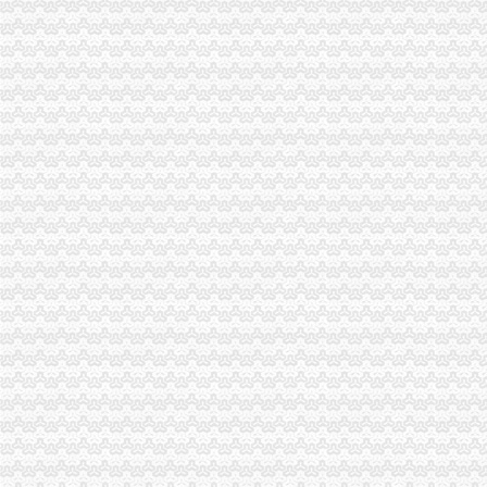
重庆主城15个公租房即将摇号申请,全攻略拿走不谢！_搜狐财经_
重庆立祥财务信息咨询有限公司_【信用信息_诉讼信息_财务信息_注册
重庆学鼎企业管理有限公司_【信用信息_诉讼信息_财务信息_注册信息
百业网_为企业,做推广
重庆代办营业执照的相关文件及流程_重庆慢牛工商咨询_新浪博客
南岸区代办营业执照的流程-重庆商业街-重庆购物狂
【图】重庆代办沙坪坝公司营业执照_重庆工商注册_重庆列表网
大连进口澳大利亚牛奶相关代理进口流程-爱喇叭网
申请注册一个人力资源公司需要哪些流程和费用。我们公司主要从事代