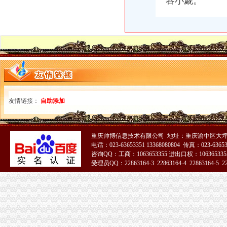
容小觑。
随手香美食招商_随手香美食加盟_随手香美食代理_随手香美食加盟电
重庆注册公司流程沙坪坝工商代办资料重庆公司注册今题网
重庆沙坪坝工商执照办理收费代办个体执照-益记财务公司_【会计服务
分公司_个体工商_代账报税_营业执照_税务登记证_工商局核名-重庆
重庆香港公司注册：沙坪坝汉渝路工商代办-公司注册流程-代账会计全
重庆海外公司注册：沙坪坝南开步行街公司注册流程工商登记代办公司
重庆一般纳税人申请：重庆顶呱呱工商营业执照代办公司-重庆爱问分类
【重庆市工商注册代办,新注册公司程序】-中国服务网
代办营业执照需要的流程和资料有哪些-重庆社区
友情链接：
自助添加
【重庆】免费办理营业执照公司注册代理记账-重庆58同城
【重庆公司代办之“三证合一”新旧照换领的流程】-沙坪坝小龙坎易
【代办工商执照】_代办工商执照公司大全_代办工商执照价格_顺企网
成都代办注册公司办理营业执照的流程-重庆社区
重庆帅博信息技术有限公司 地址：重庆渝中区大坪
电话：023-63653351 13368080804 传真：023-6365
重庆沙坪坝区工商代理中介-商务服务-久久信息网
咨询QQ：工商：1063653355 进出口权：1063653355
沙坪坝注册公司土湾模范村工商**流程资质代理重庆公司注册今题网
受理员QQ：22863164-3 22863164-4 22863164-5 228
江北代办工商执照多少钱|营业执照代办-重庆益记财务_【会计服务】
51La
【重庆代办营业执照0元,免重庆工商代理注册公司所有费用】渝北
重庆公司注册沙坪坝九龙坡营业执照**代账会计重庆工商注册今题网
【重庆公司注册工商注册营业执照代办重庆工商代办】-沙坪坝沙坪
重庆渝北成立一个公司,办理工商营业执照需要什么手续
重庆沙坪坝门户网