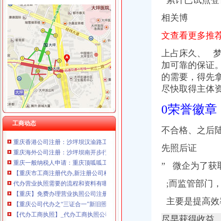
累计已试点登记
相关博
文查看更多推
沙坪坝区代办营业执照流程
济南营业执照代办流程-企叶红
上占床久、 
重庆渝北成立一个公司,办理工商营业执照需要什么手续
加可靠的保证。
麦汇食尚冒菜招商_麦汇食尚冒菜加盟_麦汇食尚冒菜代理_麦汇食尚冒
的需要，得先
注册公司流程及费用-营业执照代办-中华机械网
尽快取得主体
随手香美食招商_随手香美食加盟_随手香美食代理_随手香美食加盟电
重庆注册公司流程沙坪坝工商代办资料重庆公司注册今题网
0荣誉徽章
重庆沙坪坝工商执照办理收费代办个体执照-益记财务公司_【会计服务
分公司_个体工商_代账报税_营业执照_税务登记证_工商局核名-重庆
工商动态
不合格、
之后
重庆香港公司注册：沙坪坝汉渝路工商代办-公司注册流程-代账会计全
重庆海外公司注册：沙坪坝南开步行街公司注册流程工商登记代办公司
先照后证
重庆一般纳税人申请：重庆顶呱呱工商营业执照代办公司-重庆爱问分类
【重庆市工商注册代办,新注册公司程序】-中国服务网
” 微企为了获
代办营业执照需要的流程和资料有哪些-重庆社区
;而监管部门
【重庆】免费办理营业执照公司注册代理记账-重庆58同城
【重庆公司代办之“三证合一”新旧照换领的流程】-沙坪坝小龙坎易
主要是提高效
【代办工商执照】_代办工商执照公司大全_代办工商执照价格_顺企网
成都代办注册公司办理营业执照的流程-重庆社区
尽早获得收益