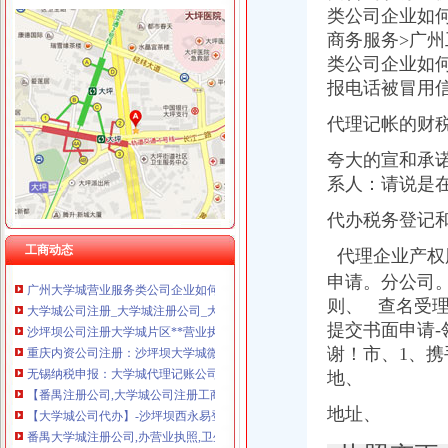
类公司企业如何
商务服务>广
类公司企业如何
报电话被冒用
大学城代办营业执照
代理记帐的财
长安代办营业执照长安一般纳税人价格|长安代办营业执照长安一般纳税
【金域名都代理记账找王琛琛三证合一代办营业执照靠谱】-江西师
夸大的宣和承
郑州惠济北大学城企业年检/企业营业执照年检|郑州列表网
系人：请说是
2017-2020年招标代理机构库组建项目竞争谈判公告-贵中学院
【图】沙坪坝大学城代办营业执照价优惠来临O_重庆工
代办税务登记
大学城工商注册_大学城代理工商注册_大学城代办营业执照-qd8.com.cn
工商动态
大学城曾家代办工商执照、公司注销,实惠的很【今日推荐网-重庆工
代理企业产权
广州大学城营业服务类公司企业如何办理营业执照-广州58同城
申请。分公司。
大学城公司注册_大学城注册公司_大学城代办注册公司_大学城代理公
则、 查名受理
沙坪坝公司注册大学城片区**营业执照公司重庆公司注册今题网
提交书面申请-
重庆内资公司注册：沙坪坝大学城微电园创公司注册代办营业执照-
谢！市、1、
无锡纳税申报：大学城代理记账公司注册代办公司营业执照-无锡爱问
地、
【番禺注册公司,大学城公司注册工商快速代办营业执照】-番禺番禺
【大学城公司代办】-沙坪坝西永易登网
地址、
番禺大学城注册公司,办营业执照,卫生许可证,进出口-广州58同城
深圳大学城办个体营业执照长岭陂办企业法人地址变更-深圳58同城