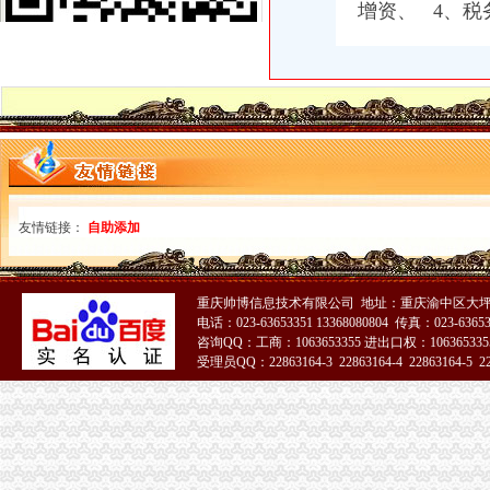
武进大学城周边财务代理公司注册提供地址快速出执照-常州58同城
增资、 4、税
大学生创业可先拿营业执照再办其他手续_新浪福建城事_新浪福建
【58同城】乌海滨河东区大学城工商年检_工商营业执照年检
淮北市大学城移动通讯代理店_【信用信息_诉讼信息_财务信息_注册信
大学校园成无证经营“区”食品安全存在忧-营业执照,仓山区
【58同城】廊坊代办工商执照
请问在松江大学城那里开个格子铺要办理营业执照吗？销售产品呢？
【纳税人营业执照信息】赶集网
重庆沙坪坝大学城代办工商执照/注册|重庆列表网
【重庆大学城其他商务服务信息】-重庆赶集网
友情链接：
自助添加
【图】沙坪坝大学城片区公司注册代办营业执照_重庆工商注册_重庆列
淮北市大学城移动通讯代理店_【信用信息_诉讼信息_财务信息_注册信
专业代办营业执照\公司注册\增资\企业变更_志趣网
重庆帅博信息技术有限公司 地址：重庆渝中区大坪
广州大学城附近刻章番禺大学城新立协会刻章广州专业刻章公司代办_
电话：023-63653351 13368080804 传真：023-6365
【广州大学城专项审批|专项审计|专项审批代理公司】-广州赶集网
咨询QQ：工商：1063653355 进出口权：1063653355
【快递公司营业执照信息】赶集网
受理员QQ：22863164-3 22863164-4 22863164-5 228
【图】大学城哪儿有代办工商营业执照代理记账会计_重庆工商注册_
51La
一带一路论坛开幕,我司已获得代理记账许可证书。大学城工商注册-
大学城代办营业执照
长安代办营业执照长安一般纳税人价格|长安代办营业执照长安一般纳税
【金域名都代理记账找王琛琛三证合一代办营业执照靠谱】-江西师