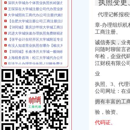
执照变更
王琛琛在大学城注册公司代办营业执照代理记账较专业哦-合肥58同城
大学城熙街工商代办|公司注册|代账报税【今日推荐网-重庆工商/税务/财
代理记帐报税
【合肥大学城注册公司|工商注册|注册公司代办】-大学校园合肥工业大
【58同城】重庆沙坪坝大学城工商注册_公司注册代理_代办注册公司价
章-办理组织机
武进大学城快速办理执照免费财税咨询**安诚安心诚信-常州58同城
工商注册、
【张平会计在经开区大学城附近专业代办营业执照代理记账】-合肥开
有没人知道营业执照在哪办【榆次大学城吧】_百度贴吧
诚信务实，
业务
【58同城】长春净月大学城一般纳税人申请_一般纳税人申请代办_一般
问随时聊留言
上海税务咨询：松江大学城代办公司营业执照税务申报报税兼职会计周
年检，
企业代
应该怎么办理营业执照-110网免费法律咨询
江财税有限公
银行居然也能办营业执照！申请不到24小时就能拿到洪山大学之城文章
【经开大学城做账报税联系石婷婷会计为你办理营业执照】-大学校园
业
【58同城】贵花溪花溪大学城工商注册_公司注册代理_代办注册公司
【58同城】代办营业执照代办营业执照
执照、3、代理
沙坪坝公司注册登记流程大学城代理注册公司重庆公司注册今题网
公司网址：在
松江大学城办理营业执照注册公司外贸进出口权代理周红-上海58同城
拥有丰富的工
**公司,开公司办营业执照流程,开工厂费用-广州58同城
【求代办个体户营业执照等一条龙服务_联系方式_联系人电话_地址_
验，验资、
【深圳代办执照深圳个体户南山大学城公司注册服务先办理后付款】
松江大学城找兼职财务代办各类型公司执照工商变更注销-上海58同城
代码证、
松江注册公司代办营业执照及一般纳税人审批-久久信息网