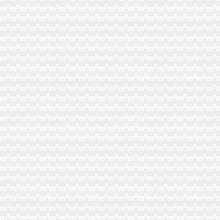
郑州惠济北大学城企业年检/企业营业执照年检|郑州列表网
2017-2020年招标代理机构库组建项目竞争谈判公告-贵中学院
【图】沙坪坝大学城代办营业执照价优惠来临O_重庆工
大学城工商注册_大学城代理工商注册_大学城代办营业执照-qd8.com.cn
大学城曾家代办工商执照、公司注销,实惠的很【今日推荐网-重庆工
广州大学城营业服务类公司企业如何办理营业执照-广州58同城
大学城公司注册_大学城注册公司_大学城代办注册公司_大学城代理公
沙坪坝公司注册大学城片区**营业执照公司重庆公司注册今题网
重庆内资公司注册：沙坪坝大学城微电园创公司注册代办营业执照-
无锡纳税申报：大学城代理记账公司注册代办公司营业执照-无锡爱问
【番禺注册公司,大学城公司注册工商快速代办营业执照】-番禺番禺
【大学城公司代办】-沙坪坝西永易登网
番禺大学城注册公司,办营业执照,卫生许可证,进出口-广州58同城
深圳大学城办个体营业执照长岭陂办企业法人地址变更-深圳58同城
王琛琛在大学城注册公司代办营业执照代理记账较专业哦-合肥58同城
大学城熙街工商代办|公司注册|代账报税【今日推荐网-重庆工商/税务/财
【合肥大学城注册公司|工商注册|注册公司代办】-大学校园合肥工业大
【58同城】重庆沙坪坝大学城工商注册_公司注册代理_代办注册公司价
武进大学城快速办理执照免费财税咨询**安诚安心诚信-常州58同城
【张平会计在经开区大学城附近专业代办营业执照代理记账】-合肥开
有没人知道营业执照在哪办【榆次大学城吧】_百度贴吧
【58同城】长春净月大学城一般纳税人申请_一般纳税人申请代办_一般