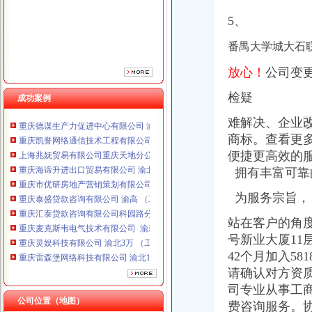
重庆市优研房地产营销策划有限公司
5、
重庆泰盛贷款咨询有限公司 渝高 （工商注册）
重庆汇泰贷款咨询有限公司科园路分公司 渝高 （工商注册）
番禺大学城大石
重庆麦克斯韦电气技术有限公司 渝新 （工商注册）
重庆灵娱科技有限公司 渝北3万 （工商注册）
放心！
公司变
重庆雷森堡网络科技有限公司 渝北10万 （工商注册）
检疑
成功案例
重庆嘉天琪科技有限公司 渝北30万 （工商注册）
重庆德谋生产力促进中心有限公司 渝大10万 （工商注册）
难解决、企业
重庆凯誉网络通信技术工程有限公司 渝中300万 （工商变更）
商标。查看更
上海兆妩贸易有限公司重庆天地分公司 渝中 （工商注册）
便捷更高效的
重庆海谛升进出口贸易有限公司 渝北100万 （进出口权）
拥有丰富可靠
重庆市优研房地产营销策划有限公司
重庆泰盛贷款咨询有限公司 渝高 （工商注册）
为服务宗旨，
重庆汇泰贷款咨询有限公司科园路分公司 渝高 （工商注册）
重庆麦克斯韦电气技术有限公司 渝新 （工商注册）
站在客户的角度
重庆灵娱科技有限公司 渝北3万 （工商注册）
号新业大厦1
重庆雷森堡网络科技有限公司 渝北10万 （工商注册）
42个月加入5
重庆嘉天琪科技有限公司 渝北30万 （工商注册）
请确认对方资质
重庆德谋生产力促进中心有限公司 渝大10万 （工商注册）
司专业从事工
重庆凯誉网络通信技术工程有限公司 渝中300万 （工商变更）
公司位置（地图）
上海兆妩贸易有限公司重庆天地分公司 渝中 （工商注册）
费咨询服务。