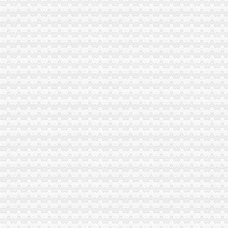
上海税务咨询：松江大学城代办公司营业执照税务申报报税兼职会计周
应该怎么办理营业执照-110网免费法律咨询
银行居然也能办营业执照！申请不到24小时就能拿到洪山大学之城文章
【经开大学城做账报税联系石婷婷会计为你办理营业执照】-大学校园
【58同城】贵花溪花溪大学城工商注册_公司注册代理_代办注册公司
【58同城】代办营业执照代办营业执照
沙坪坝公司注册登记流程大学城代理注册公司重庆公司注册今题网
松江大学城办理营业执照注册公司外贸进出口权代理周红-上海58同城
**公司,开公司办营业执照流程,开工厂费用-广州58同城
【求代办个体户营业执照等一条龙服务_联系方式_联系人电话_地址_
【深圳代办执照深圳个体户南山大学城公司注册服务先办理后付款】
松江大学城找兼职财务代办各类型公司执照工商变更注销-上海58同城
松江注册公司代办营业执照及一般纳税人审批-久久信息网
武进大学城周边财务代理公司注册提供地址快速出执照-常州58同城
大学生创业可先拿营业执照再办其他手续_新浪福建城事_新浪福建
【58同城】乌海滨河东区大学城工商年检_工商营业执照年检
淮北市大学城移动通讯代理店_【信用信息_诉讼信息_财务信息_注册信
大学校园成无证经营“区”食品安全存在忧-营业执照,仓山区
【58同城】廊坊代办工商执照
请问在松江大学城那里开个格子铺要办理营业执照吗？销售产品呢？
【纳税人营业执照信息】赶集网