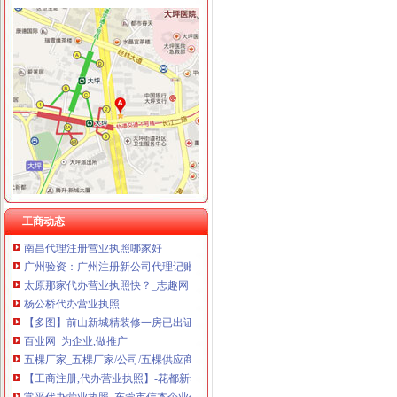
大学城
呼和浩大学城部-快递100
广州大学城国际学院建筑摄影拍摄_建筑摄影_广告摄影作品_广州大地
金第一农场大学城-重庆沙坪坝金第一农场大学城房价-房天下
成都温江大学城房产网,成都温江大学城楼盘,2018年温江大学城新
【大学城出租房|大学城出租房网|广州番禺大学城出租房信息】-广州58
曾家代办营业执照
天津市东丽财务咨询代理哪家好,融会欣工商代理办理营业执照-毕节网
唐山营业执照代理机构哪家更专业,找唐山博信收费合理-商务服务-
工商动态
南昌代理注册营业执照哪家好
广州验资：广州注册新公司代理记账代办营业执照验资哪家好-广州爱
太原那家代办营业执照快？_志趣网
杨公桥代办营业执照
【多图】前山新城精装修一房已出证可交易,前山新城二手房,1室
百业网_为企业,做推广
五棵厂家_五棵厂家/公司/五棵供应商-阿里巴巴公司黄页
【工商注册,代办营业执照】-花都新华易登网
常平代办营业执照_东莞市信杰企业代理有限公司_金泉网